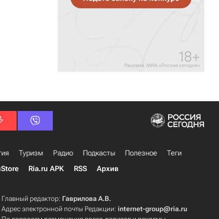
гия
Туризм
Радио
Подкасты
Полезное
Теги
uStore
Ria.ru APK
RSS
Архив
Главный редактор:
Гаврилова А.В.
Адрес электронной почты Редакции:
internet-group@ria.ru