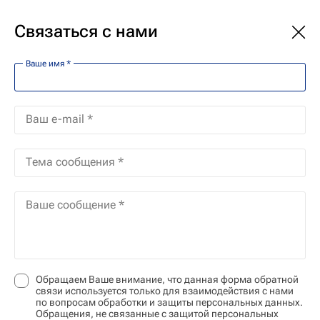
Политика
В мире
Экономика
Общество
Связаться с нами
Ваше имя *
Политика конфиденциальности
Ваш e-mail *
Федеральное государственное унитарное
предприятие "Международное информационное
Тема сообщения *
агентство "Россия сегодня" (далее – Агентство,
мы, наш, наши), зарегистрированное по адресу:
Ваше сообщение *
119021, Россия, город Москва, Зубовский
бульвар, дом 4, стр. 1,2,3, придаёт большое
значение защите Вашей частной жизни и
безопасности Ваших персональных данных.
Обращаем Ваше внимание, что данная форма обратной
связи используется только для взаимодействия с нами
по вопросам обработки и защиты персональных данных.
Политика конфиденциальности разработана в
Обращения, не связанные с защитой персональных