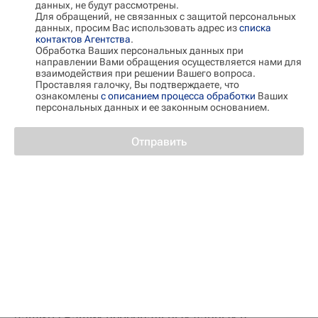
соответствии с требованиями нормативно–
данных, не будут рассмотрены.
Для обращений, не связанных с защитой персональных
правовых актов Российской Федерации в
данных, просим Вас использовать адрес из
списка
контактов Агентства
.
области защиты персональных данных и
Обработка Ваших персональных данных при
направлении Вами обращения осуществляется нами для
нормами международного права, в том числе,
взаимодействия при решении Вашего вопроса.
но не ограничиваясь: Федерального закона от
Проставляя галочку, Вы подтверждаете, что
ознакомлены
с описанием процесса обработки
Ваших
27.07.2006 г. №152–ФЗ "О персональных
персональных данных и ее законным основанием.
данных" Российской Федерации, нормами GDPR
Отправить
– Регламент N 2016/679 Европейского
парламента и Совета Европейского Союза от 27
апреля 2016 года "О защите физических лиц в
отношении обработки персональных данных и о
свободном обращении таких данных, а также об
отмене Директивы 95/46/ЕС (Общее положение о
защите данных)".
Лента новостей
0
Мы предпринимаем своевременные меры для
защиты Ваших персональных данных в