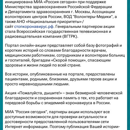
инициирована МИА «Россия сегодня» при поддержке
Министерства здравоохранения Российской Федерации
и Департамента здравоохранения г. Москвы, Ассоциации
волонтерских центров России, ВОД "Волонтеры-Медики", а
также АНО «Национальные приоритеты» /
сайт
стопкоронавирус.рф
. Генеральным партнером акции
стала Всероссийская государственная телевизионная и
радиовещательная компания (ВГТРК).
Портал онлайн-акции представляет собой базу фотографий и
коротких историй со словами благодарности врачам,
медицинским работникам, сотрудникам и волонтерам больниц
и госпиталей, бригадам «Скорой помощи», спасающим
здоровье и жизни людей по всей стране.
Все истории, опубликованные на портале, предоставлены
пациентами, родными, близкими, друзьями героев акции и
просто неравнодушными людьми.
Акция «Пожалуйста, дышите!» – знак безмерной человеческой
благодарности и сохраненная память о тех, кто работает на
передовой борьбы с эпидемией коронавируса в России.
МИА "Россия сегодня", партнеры акции используют все
доступные возможности для проверки актуальности и
достоверности предоставленной пользователями сети
Интернет информации. Поэтому публикация Вашей истории-