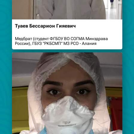
Туаев Бессарион Гияевич
Медбрат (студент ФГБОУ ВО СОГМА Минздрава
России), ГБУЗ "РКБСМП" МЗ РСО - Алания