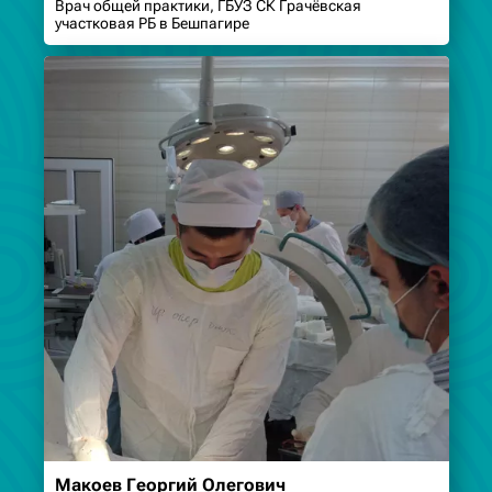
Врач общей практики, ГБУЗ СК Грачёвская
участковая РБ в Бешпагире
Макоев Георгий Олегович