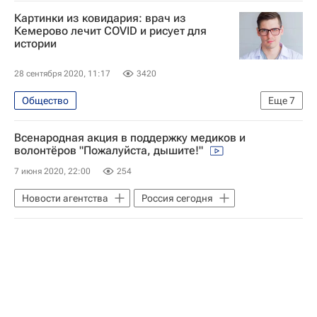
Картинки из ковидария: врач из
Кемерово лечит COVID и рисует для
истории
28 сентября 2020, 11:17
3420
Общество
Еще
7
Распространение коронавируса
Всенародная акция в поддержку медиков и
Кемеровская область
волонтёров "Пожалуйста, дышите!"
Красноярский край
Россия
7 июня 2020, 22:00
254
Коронавирус COVID-19
Новости агентства
Россия сегодня
Коронавирус в России
Вирус, который мы победим вместе. Истории врачей