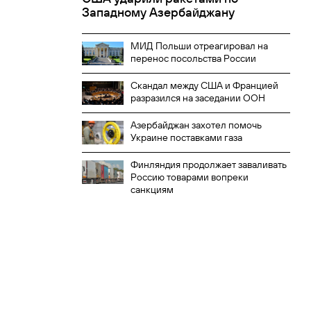
Западному Азербайджану
МИД Польши отреагировал на
перенос посольства России
Скандал между США и Францией
разразился на заседании ООН
Азербайджан захотел помочь
ел
Финляндия
Соскин: визит
СМ
Украине поставками газа
продолжает
Зеленского в США
ха
заваливать Россию
оказался полным
Зе
Финляндия продолжает заваливать
товарами вопреки
провалом
Россию товарами вопреки
санкциям
санкциям