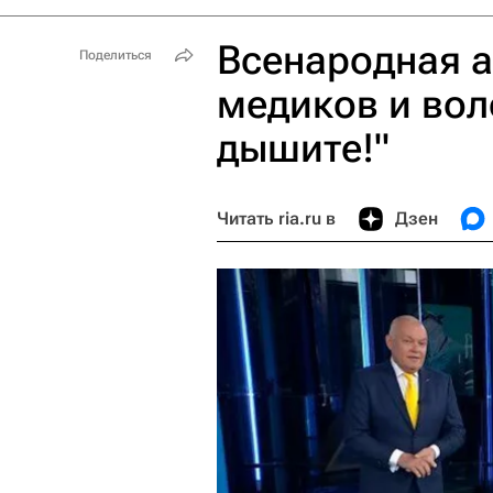
Всенародная а
Поделиться
медиков и вол
дышите!"
Читать ria.ru в
Дзен