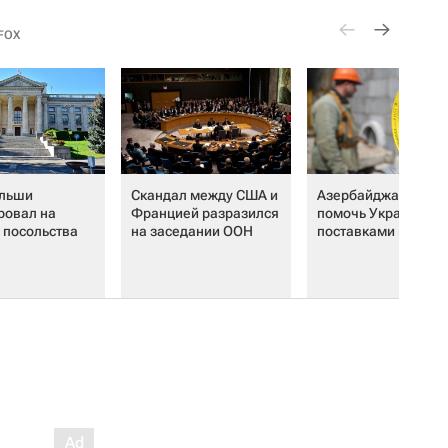
FOX
льши
Скандал между США и
Азербайджан захот
ровал на
Францией разразился
помочь Украине
 посольства
на заседании ООН
поставками газа