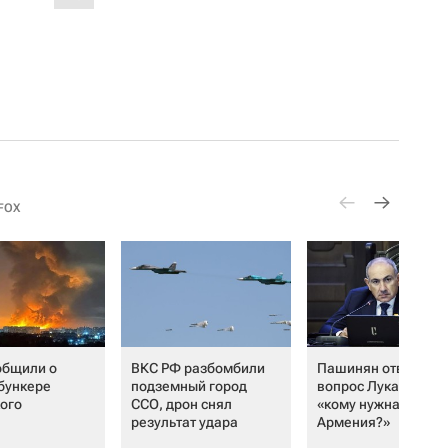
FOX
общили о
ВКС РФ разбомбили
Пашинян ответил н
 бункере
подземный город
вопрос Лукашенко
ого
ССО, дрон снял
«кому нужна
результат удара
Армения?»